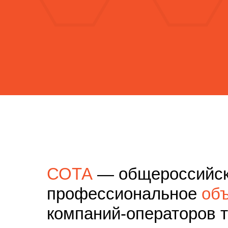
СОТА
— общероссийс
профессиональное
об
компаний-операторов 