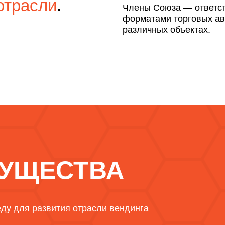
отрасли
.
Члены Союза — ответс
форматами торговых ав
различных объектах.
УЩЕСТВА
ду для развития отрасли вендинга